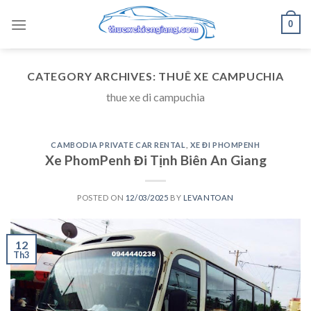
Skip
0
to
content
CATEGORY ARCHIVES:
THUÊ XE CAMPUCHIA
thue xe di campuchia
CAMBODIA PRIVATE CAR RENTAL
,
XE ĐI PHOMPENH
Xe PhomPenh Đi Tịnh Biên An Giang
POSTED ON
12/03/2025
BY
LEVANTOAN
12
Th3