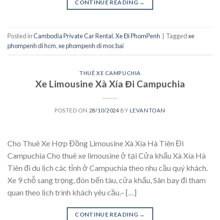
CONTINUE READING
→
Posted in
Cambodia Private Car Rental
,
Xe Đi PhomPenh
|
Tagged
xe
phompenh di hcm
,
xe phompenh di moc bai
THUÊ XE CAMPUCHIA
Xe Limousine Xà Xía Đi Campuchia
POSTED ON
28/10/2024
BY
LEVANTOAN
Cho Thuê Xe Hợp Đồng Limousine Xà Xía Hà Tiên Đi
Campuchia Cho thuê xe limousine ở tại Cửa khẩu Xà Xía Hà
Tiên đi du lịch các tỉnh ở Campuchia theo nhu cầu quý khách.
Xe 9 chỗ sang trọng, đón bến tàu, cửa khẩu, Sân bay đi tham
quan theo lịch trình khách yêu cầu.– […]
CONTINUE READING
→