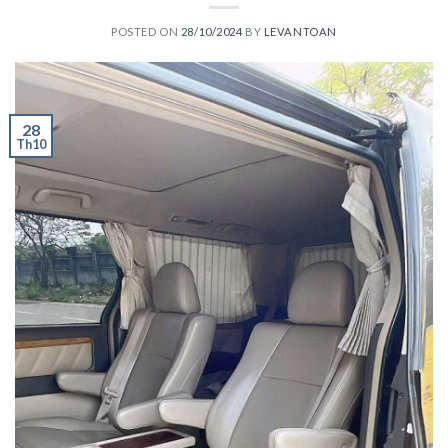
POSTED ON
28/10/2024
BY
LEVANTOAN
28
Th10