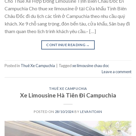
Cho Thuê Xe Hợp Đồng Limousine Tịnh Biên Châu Đốc Đi
Campuchia Cho thue xe limousine ở tại Cửa khẩu Tịnh Biên
Châu Đốc đi du lịch các tỉnh ở Campuchia theo nhu cầu quý
khách. Xe 9 chỗ sang trọng, đón bến tàu, cửa khẩu, Sân bay đi
tham quan theo lịch trình khách yêu cầu.– […]
CONTINUE READING
→
Posted in
Thuê Xe Campuchia
|
Tagged
xe limousine chau doc
Leave a comment
THUÊ XE CAMPUCHIA
Xe Limousine Hà Tiên Đi Campuchia
POSTED ON
28/10/2024
BY
LEVANTOAN