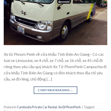
Xe từ Phnom Penh về cửa khẩu Tịnh Biên An Giang– Có các
loại xe Limousine, xe 4 chỗ, xe 7 chỗ, xe 16 chỗ, xe 45 chỗ đi
riêng theo yêu cầu quý khách Xe Từ PhomPenh Campuchia đi
cửa khẩu Tịnh Biên An Giang có đón khách theo địa chỉ yêu
cầu, xe đi riêng, chủ động […]
CONTINUE READING
→
Posted in
Cambodia Private Car Rental
,
Xe Đi PhomPenh
|
Tagged