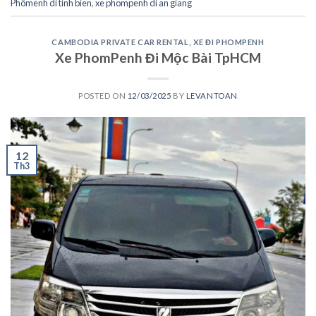
Phômenh di tinh bien
,
xe phompenh di an giang
CAMBODIA PRIVATE CAR RENTAL
,
XE ĐI PHOMPENH
Xe PhomPenh Đi Mộc Bài TpHCM
POSTED ON
12/03/2025
BY
LEVANTOAN
12
Th3