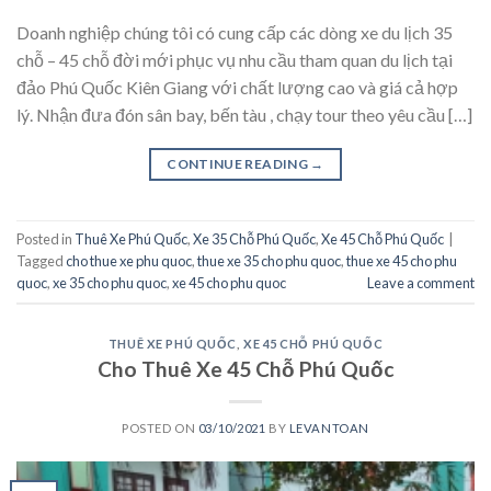
Doanh nghiệp chúng tôi có cung cấp các dòng xe du lịch 35
chỗ – 45 chỗ đời mới phục vụ nhu cầu tham quan du lịch tại
đảo Phú Quốc Kiên Giang với chất lượng cao và giá cả hợp
lý. Nhận đưa đón sân bay, bến tàu , chạy tour theo yêu cầu […]
CONTINUE READING
→
Posted in
Thuê Xe Phú Quốc
,
Xe 35 Chỗ Phú Quốc
,
Xe 45 Chỗ Phú Quốc
|
Tagged
cho thue xe phu quoc
,
thue xe 35 cho phu quoc
,
thue xe 45 cho phu
quoc
,
xe 35 cho phu quoc
,
xe 45 cho phu quoc
Leave a comment
THUÊ XE PHÚ QUỐC
,
XE 45 CHỖ PHÚ QUỐC
Cho Thuê Xe 45 Chỗ Phú Quốc
POSTED ON
03/10/2021
BY
LEVANTOAN