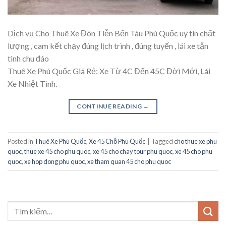
Dịch vụ Cho Thuê Xe Đón Tiễn Bến Tàu Phú Quốc uy tín chất
lượng , cam kết chạy đúng lịch trình , đúng tuyến , lái xe tận
tình chu đáo
Thuê Xe Phú Quốc Giá Rẻ: Xe Từ 4C Đến 45C Đời Mới, Lái
Xe Nhiệt Tình.
CONTINUE READING
→
Posted in
Thuê Xe Phú Quốc
,
Xe 45 Chỗ Phú Quốc
|
Tagged
cho thue xe phu
quoc
,
thue xe 45 cho phu quoc
,
xe 45 cho chay tour phu quoc
,
xe 45 cho phu
quoc
,
xe hop dong phu quoc
,
xe tham quan 45 cho phu quoc