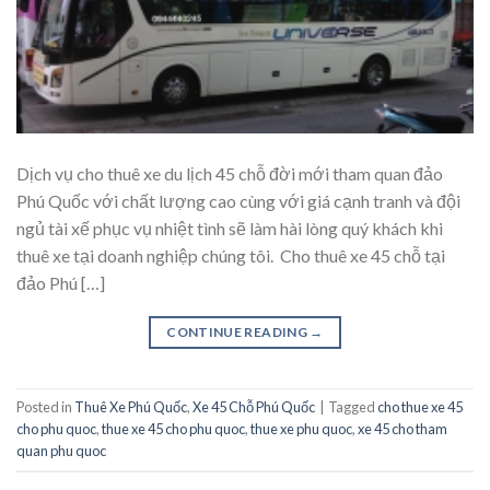
Dịch vụ cho thuê xe du lịch 45 chỗ đời mới tham quan đảo
Phú Quốc với chất lượng cao cùng với giá cạnh tranh và đội
ngủ tài xế phục vụ nhiệt tình sẽ làm hài lòng quý khách khi
thuê xe tại doanh nghiệp chúng tôi. Cho thuê xe 45 chỗ tại
đảo Phú […]
CONTINUE READING
→
Posted in
Thuê Xe Phú Quốc
,
Xe 45 Chỗ Phú Quốc
|
Tagged
cho thue xe 45
cho phu quoc
,
thue xe 45 cho phu quoc
,
thue xe phu quoc
,
xe 45 cho tham
quan phu quoc