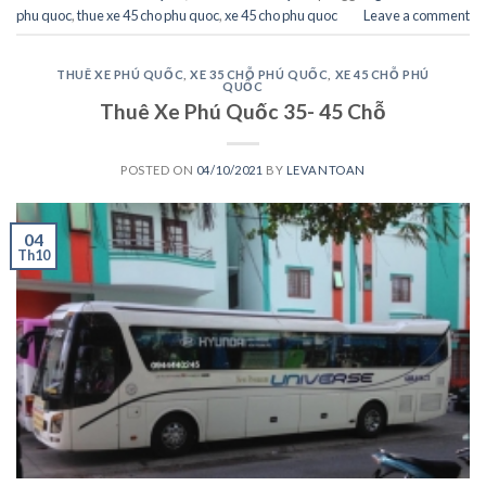
phu quoc
,
thue xe 45 cho phu quoc
,
xe 45 cho phu quoc
Leave a comment
THUÊ XE PHÚ QUỐC
,
XE 35 CHỖ PHÚ QUỐC
,
XE 45 CHỖ PHÚ
QUỐC
Thuê Xe Phú Quốc 35- 45 Chỗ
POSTED ON
04/10/2021
BY
LEVANTOAN
04
Th10