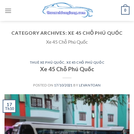
Skip
0
to
content
CATEGORY ARCHIVES:
XE 45 CHỖ PHÚ QUỐC
Xe 45 Chỗ Phú Quốc
THUÊ XE PHÚ QUỐC
,
XE 45 CHỖ PHÚ QUỐC
Xe 45 Chỗ Phú Quốc
POSTED ON
17/10/2021
BY
LEVANTOAN
17
Th10