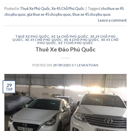
Posted in
Thuê Xe Phú Quốc
,
Xe 45 Chỗ Phú Quốc
|
Tagged
cho thue xe 45
cho phu quoc
,
gia thue xe 45 cho phu quoc
,
thue xe 45 cho phu quoc
Leave a comment
THUÊ XE PHÚ QUỐC
,
XE 16 CHỖ PHÚ QUỐC
,
XE 29 CHỖ PHÚ
QUỐC
,
XE 35 CHỖ PHÚ QUỐC
,
XE 4 CHỖ PHÚ QUỐC
,
XE 45 CHỖ
PHÚ QUỐC
,
XE 7 CHỖ PHÚ QUỐC
Thuê Xe Đảo Phú Quốc
POSTED ON
29/09/2021
BY
LEVANTOAN
29
Th9