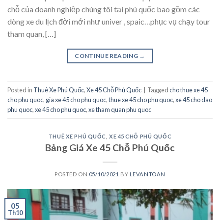
chỗ của doanh nghiệp chúng tôi tại phú quốc bao gồm các
dòng xe du lịch đời mới như univer , spaic…phục vụ chạy tour
tham quan, […]
CONTINUE READING
→
Posted in
Thuê Xe Phú Quốc
,
Xe 45 Chỗ Phú Quốc
|
Tagged
cho thue xe 45
cho phu quoc
,
gia xe 45 cho phu quoc
,
thue xe 45 cho phu quoc
,
xe 45 cho dao
phu quoc
,
xe 45 cho phu quoc
,
xe tham quan phu quoc
THUÊ XE PHÚ QUỐC
,
XE 45 CHỖ PHÚ QUỐC
Bảng Giá Xe 45 Chỗ Phú Quốc
POSTED ON
05/10/2021
BY
LEVANTOAN
05
Th10