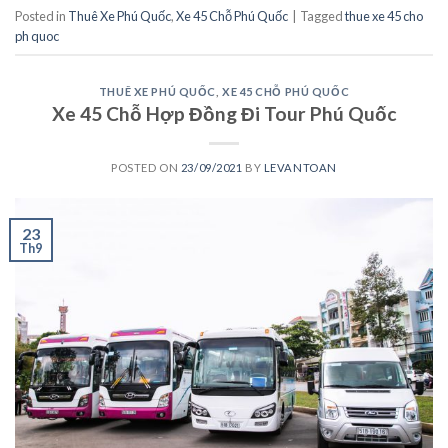
Posted in
Thuê Xe Phú Quốc
,
Xe 45 Chỗ Phú Quốc
|
Tagged
thue xe 45 cho
ph quoc
THUÊ XE PHÚ QUỐC
,
XE 45 CHỖ PHÚ QUỐC
Xe 45 Chỗ Hợp Đồng Đi Tour Phú Quốc
POSTED ON
23/09/2021
BY
LEVANTOAN
23
Th9