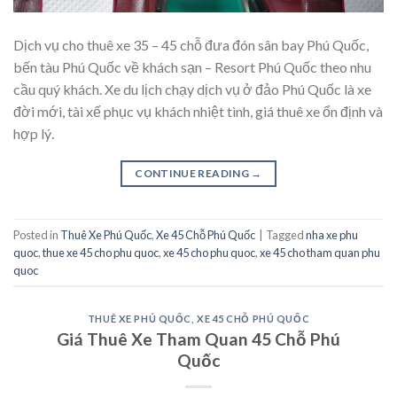
Dịch vụ cho thuê xe 35 – 45 chỗ đưa đón sân bay Phú Quốc,
bến tàu Phú Quốc về khách sạn – Resort Phú Quốc theo nhu
cầu quý khách. Xe du lịch chạy dịch vụ ở đảo Phú Quốc là xe
đời mới, tài xế phục vụ khách nhiệt tình, giá thuê xe ổn định và
hợp lý.
CONTINUE READING
→
Posted in
Thuê Xe Phú Quốc
,
Xe 45 Chỗ Phú Quốc
|
Tagged
nha xe phu
quoc
,
thue xe 45 cho phu quoc
,
xe 45 cho phu quoc
,
xe 45 cho tham quan phu
quoc
THUÊ XE PHÚ QUỐC
,
XE 45 CHỖ PHÚ QUỐC
Giá Thuê Xe Tham Quan 45 Chỗ Phú
Quốc