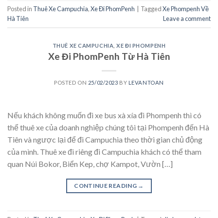
Posted in
Thuê Xe Campuchia
,
Xe Đi PhomPenh
|
Tagged
Xe Phompenh Về
Hà Tiên
Leave a comment
THUÊ XE CAMPUCHIA
,
XE ĐI PHOMPENH
Xe Đi PhomPenh Từ Hà Tiên
POSTED ON
25/02/2023
BY
LEVANTOAN
Nếu khách không muốn đi xe bus xà xía đi Phompenh thì có
thể thuê xe của doanh nghiệp chúng tôi tại Phompenh đến Hà
Tiên và ngược lại để đi Campuchia theo thời gian chủ động
của mình. Thuê xe đi riêng đi Campuchia khách có thể tham
quan Núi Bokor, Biển Kep, chợ Kampot, Vườn […]
CONTINUE READING
→