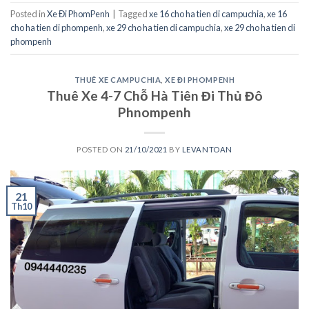
Posted in
Xe Đi PhomPenh
|
Tagged
xe 16 cho ha tien di campuchia
,
xe 16
cho ha tien di phompenh
,
xe 29 cho ha tien di campuchia
,
xe 29 cho ha tien di
phompenh
THUÊ XE CAMPUCHIA
,
XE ĐI PHOMPENH
Thuê Xe 4-7 Chỗ Hà Tiên Đi Thủ Đô
Phnompenh
POSTED ON
21/10/2021
BY
LEVANTOAN
21
Th10