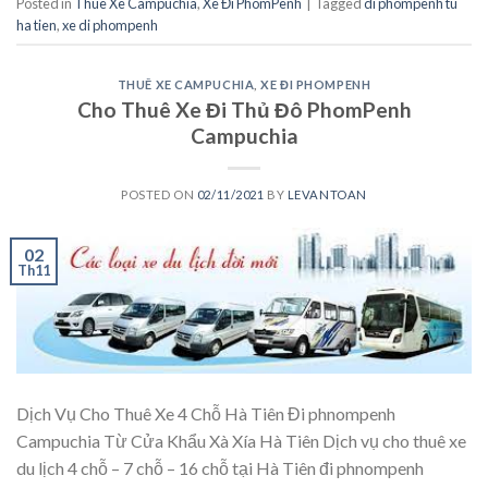
Posted in
Thuê Xe Campuchia
,
Xe Đi PhomPenh
|
Tagged
di phompenh tu
ha tien
,
xe di phompenh
THUÊ XE CAMPUCHIA
,
XE ĐI PHOMPENH
Cho Thuê Xe Đi Thủ Đô PhomPenh
Campuchia
POSTED ON
02/11/2021
BY
LEVANTOAN
02
Th11
Dịch Vụ Cho Thuê Xe 4 Chỗ Hà Tiên Đi phnompenh
Campuchia Từ Cửa Khẩu Xà Xía Hà Tiên Dịch vụ cho thuê xe
du lịch 4 chỗ – 7 chỗ – 16 chỗ tại Hà Tiên đi phnompenh