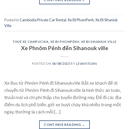
Posted in
Cambodia Private Car Rental
,
Xe Đi PhomPenh
,
Xe Đi Sihaniuk
Ville
THUÊ XE CAMPUCHIA
,
XE ĐI PHOMPENH
,
XE ĐI SIHANIUK VILLE
Xe Phnôm Pênh đến Sihanouk ville
POSTED ON
06/08/2023
BY
LEVANTOAN
Xe Bus từ Phnôm Pênh đi Sihanoukville Bắt xe khách để di
chuyển từ Phnôm Pênh đi Sihanoukville là hình thức an toàn,
thoải mái và chi phí thấp cho tuyến đường này. Để đi các địa
điểm du lịch phổ biến, giờ xe buýt chạy khá nhiều trong một
ngày, thường là cách mỗi […]
CONTINUE READING
→