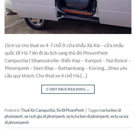
Dịch vụ cho thuê xe 4-7 chỗ ở cửa khẩu Xà Xía – cửa khẩu
quốc tế Hà Tiên đi du lịch sang thủ đô PhnomPenh
Campuchia ( Sihanoukville -Biển Kep – Kampot – Núi Bokor –
Phnompenh – Siem Riep – Battambang – Korong…)theo yêu
cầu quý khách. Cho thuê xe 4 chỗ Hà […]
CONTINUE READING
→
Posted in
Thuê Xe Campuchia
,
Xe Đi PhomPenh
|
Tagged
xe ha tien di
phompenh
,
xe rach gia di phompenh
,
xe tu ha tien di phompenh
,
xe tu xa xia
di phnompenh