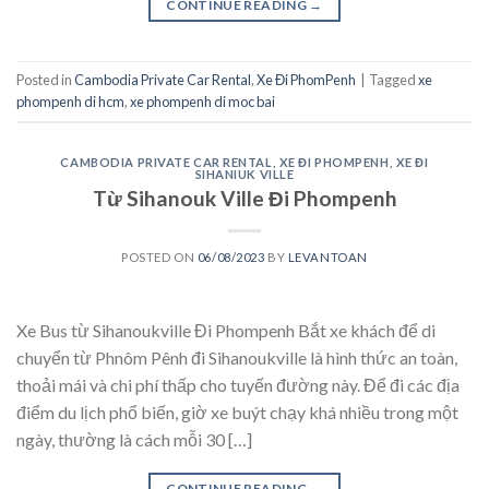
CONTINUE READING
→
Posted in
Cambodia Private Car Rental
,
Xe Đi PhomPenh
|
Tagged
xe
phompenh di hcm
,
xe phompenh di moc bai
CAMBODIA PRIVATE CAR RENTAL
,
XE ĐI PHOMPENH
,
XE ĐI
SIHANIUK VILLE
Từ Sihanouk Ville Đi Phompenh
POSTED ON
06/08/2023
BY
LEVANTOAN
Xe Bus từ Sihanoukville Đi Phompenh Bắt xe khách để di
chuyển từ Phnôm Pênh đi Sihanoukville là hình thức an toàn,
thoải mái và chi phí thấp cho tuyến đường này. Để đi các địa
điểm du lịch phổ biến, giờ xe buýt chạy khá nhiều trong một
ngày, thường là cách mỗi 30 […]
CONTINUE READING
→