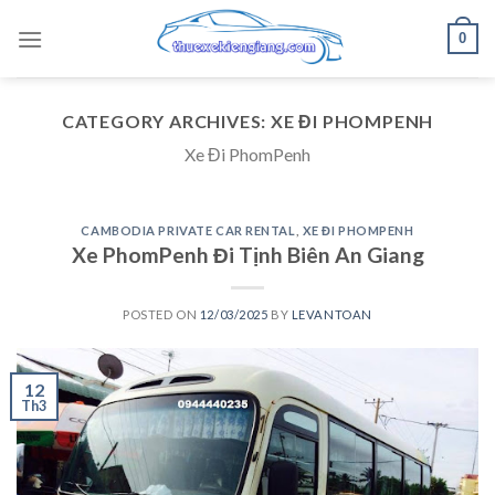
Skip
0
to
content
CATEGORY ARCHIVES:
XE ĐI PHOMPENH
Xe Đi PhomPenh
CAMBODIA PRIVATE CAR RENTAL
,
XE ĐI PHOMPENH
Xe PhomPenh Đi Tịnh Biên An Giang
POSTED ON
12/03/2025
BY
LEVANTOAN
12
Th3