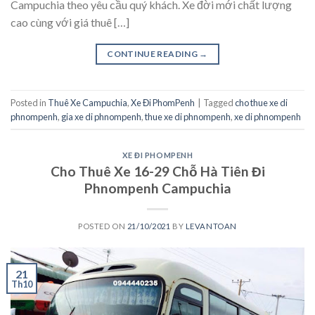
Campuchia theo yêu cầu quý khách. Xe đời mới chất lượng
cao cùng với giá thuê […]
CONTINUE READING
→
Posted in
Thuê Xe Campuchia
,
Xe Đi PhomPenh
|
Tagged
cho thue xe di
phnompenh
,
gia xe di phnompenh
,
thue xe di phnompenh
,
xe di phnompenh
XE ĐI PHOMPENH
Cho Thuê Xe 16-29 Chỗ Hà Tiên Đi
Phnompenh Campuchia
POSTED ON
21/10/2021
BY
LEVANTOAN
21
Th10