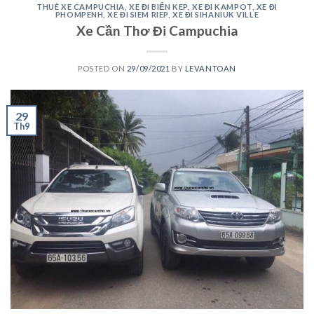
THUÊ XE CAMPUCHIA
,
XE ĐI BIỂN KEP
,
XE ĐI KAMPOT
,
XE ĐI
PHOMPENH
,
XE ĐI SIEM RIEP
,
XE ĐI SIHANIUK VILLE
Xe Cần Thơ Đi Campuchia
POSTED ON
29/09/2021
BY
LEVANTOAN
29
Th9