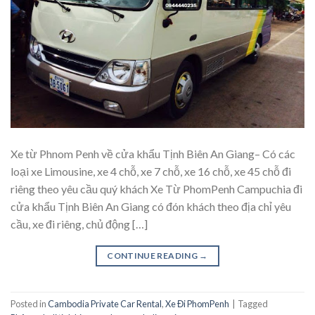
Xe từ Phnom Penh về cửa khẩu Tịnh Biên An Giang– Có các
loại xe Limousine, xe 4 chỗ, xe 7 chỗ, xe 16 chỗ, xe 45 chỗ đi
riêng theo yêu cầu quý khách Xe Từ PhomPenh Campuchia đi
cửa khẩu Tịnh Biên An Giang có đón khách theo địa chỉ yêu
cầu, xe đi riêng, chủ động […]
CONTINUE READING
→
Posted in
Cambodia Private Car Rental
,
Xe Đi PhomPenh
|
Tagged