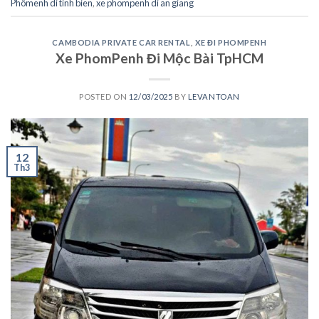
Phômenh di tinh bien
,
xe phompenh di an giang
CAMBODIA PRIVATE CAR RENTAL
,
XE ĐI PHOMPENH
Xe PhomPenh Đi Mộc Bài TpHCM
POSTED ON
12/03/2025
BY
LEVANTOAN
12
Th3