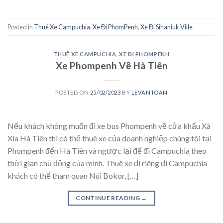
Posted in
Thuê Xe Campuchia
,
Xe Đi PhomPenh
,
Xe Đi Sihaniuk Ville
THUÊ XE CAMPUCHIA
,
XE ĐI PHOMPENH
Xe Phompenh Về Hà Tiên
POSTED ON
25/02/2023
BY
LEVANTOAN
Nếu khách không muốn đi xe bus Phompenh về cửa khẩu Xà
Xía Hà Tiên thì có thể thuê xe của doanh nghiệp chúng tôi tại
Phompenh đến Hà Tiên và ngược lại để đi Campuchia theo
thời gian chủ động của mình. Thuê xe đi riêng đi Campuchia
khách có thể tham quan Núi Bokor, […]
CONTINUE READING
→