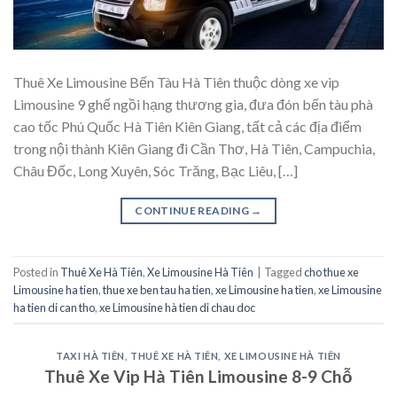
Thuê Xe Limousine Bến Tàu Hà Tiên thuộc dòng xe vip
Limousine 9 ghế ngồi hạng thương gia, đưa đón bến tàu phà
cao tốc Phú Quốc Hà Tiên Kiên Giang, tất cả các địa điểm
trong nội thành Kiên Giang đi Cần Thơ, Hà Tiên, Campuchia,
Châu Đốc, Long Xuyên, Sóc Trăng, Bạc Liêu, […]
CONTINUE READING
→
Posted in
Thuê Xe Hà Tiên
,
Xe Limousine Hà Tiên
|
Tagged
cho thue xe
Limousine ha tien
,
thue xe ben tau ha tien
,
xe Limousine ha tien
,
xe Limousine
ha tien di can tho
,
xe Limousine hà tien di chau doc
TAXI HÀ TIÊN
,
THUÊ XE HÀ TIÊN
,
XE LIMOUSINE HÀ TIÊN
Thuê Xe Vip Hà Tiên Limousine 8-9 Chỗ