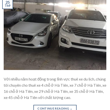
25
Th9
Với nhiều năm hoạt động trong lĩnh vực thuê xe du lịch, chúng
tôi chuyên cho thuê xe 4 chỗ ở Hà Tiên, xe 7 chỗ ở Hà Tiên, xe
16 chỗ ở Hà Tiên, xe 29 chỗ ở Hà Tiên, xe 35 chỗ ở Hà Tiên,
xe 45 chỗ ở Hà Tiên với chất lượng cao.
CONTINUE READING
→