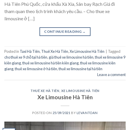
Hà Tiên Phú Quốc, cửa khẩu Xà Xía, Sân bay Rạch Giá đi
tham quan theo lịch trình khách yêu cầu. – Cho thue xe
limousine ở […]
CONTINUE READING
→
Posted in
Taxi Hà Tiên
,
Thuê Xe Hà Tiên
,
Xe Limousine Hà Tiên
|
Tagged
cho thuê xe 9 chỗ tại hà tiên
,
giá thuê xe limousine hà tiên
,
thuê xe limousine 9
kiên giang
,
thuê xe limousine hà tiên kiên giang
,
thuê xe limousine kiên
giang
,
thuê xe limousine ở hà tiên
,
thuê xe limousine tại hà tiên
Leave a comment
THUÊ XE HÀ TIÊN
,
XE LIMOUSINE HÀ TIÊN
Xe Limousine Hà Tiên
POSTED ON
25/09/2021
BY
LEVANTOAN