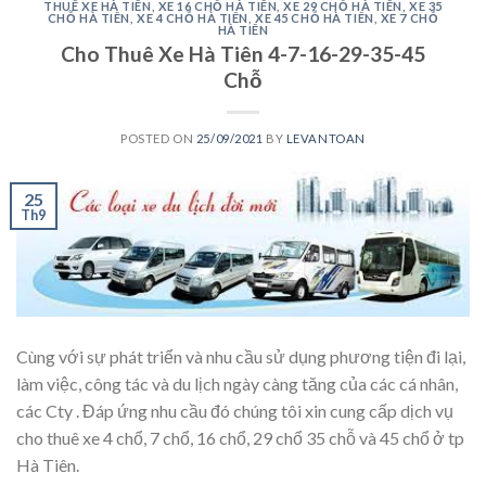
THUÊ XE HÀ TIÊN
,
XE 16 CHỖ HÀ TIÊN
,
XE 29 CHỖ HÀ TIÊN
,
XE 35
CHỖ HÀ TIÊN
,
XE 4 CHỖ HÀ TIÊN
,
XE 45 CHỖ HÀ TIÊN
,
XE 7 CHỖ
HÀ TIÊN
Cho Thuê Xe Hà Tiên 4-7-16-29-35-45
Chỗ
POSTED ON
25/09/2021
BY
LEVANTOAN
25
Th9
Cùng với sự phát triển và nhu cầu sử dụng phương tiện đi lại,
làm việc, công tác và du lịch ngày càng tăng của các cá nhân,
các Cty . Đáp ứng nhu cầu đó chúng tôi xin cung cấp dịch vụ
cho thuê xe 4 chổ, 7 chổ, 16 chổ, 29 chổ 35 chỗ và 45 chổ ở tp
Hà Tiên.