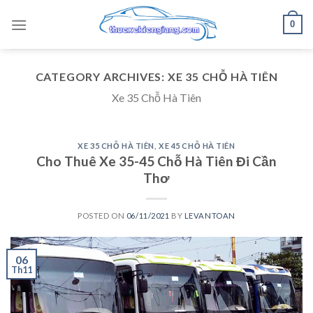
Skip
0
to
content
CATEGORY ARCHIVES:
XE 35 CHỖ HÀ TIÊN
Xe 35 Chỗ Hà Tiên
XE 35 CHỖ HÀ TIÊN
,
XE 45 CHỖ HÀ TIÊN
Cho Thuê Xe 35-45 Chỗ Hà Tiên Đi Cần
Thơ
POSTED ON
06/11/2021
BY
LEVANTOAN
06
Th11