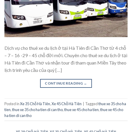
Dịch vụ cho thuê xe du lịch ở tại Hà Tiên đi Cần Thơ từ 4 chỗ
– 7 – 16 -29 – 45 chỗ đời mới. Chuyên cho thuê xe du lịch ở tại
Hà Tiên đi Cần Thơ và nhận tour đi tham quan Miền Tây theo
lịch trình yêu cầu của quý […]
CONTINUE READING
→
Posted in
Xe 35 Chỗ Hà Tiên
,
Xe 45 Chỗ Hà Tiên
|
Tagged
thue xe 35 cho ha
tien
,
thue xe 35 cho ha tien di can tho
,
thue xe 45 cho ha tien
,
thue xe 45 cho
ha tien di can tho
XE 29 CHỖ HÀ TIÊN
,
XE 35 CHỖ HÀ TIÊN
,
XE 45 CHỖ HÀ TIÊN