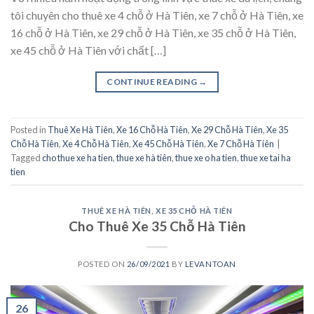
tôi chuyên cho thuê xe 4 chỗ ở Hà Tiên, xe 7 chỗ ở Hà Tiên, xe
16 chỗ ở Hà Tiên, xe 29 chỗ ở Hà Tiên, xe 35 chỗ ở Hà Tiên,
xe 45 chỗ ở Hà Tiên với chất […]
CONTINUE READING
→
Posted in
Thuê Xe Hà Tiên
,
Xe 16 Chỗ Hà Tiên
,
Xe 29 Chỗ Hà Tiên
,
Xe 35
Chỗ Hà Tiên
,
Xe 4 Chỗ Hà Tiên
,
Xe 45 Chỗ Hà Tiên
,
Xe 7 Chỗ Hà Tiên
|
Tagged
cho thue xe ha tien
,
thue xe hà tiên
,
thue xe o ha tien
,
thue xe tai ha
tien
THUÊ XE HÀ TIÊN
,
XE 35 CHỖ HÀ TIÊN
Cho Thuê Xe 35 Chỗ Hà Tiên
POSTED ON
26/09/2021
BY
LEVANTOAN
26