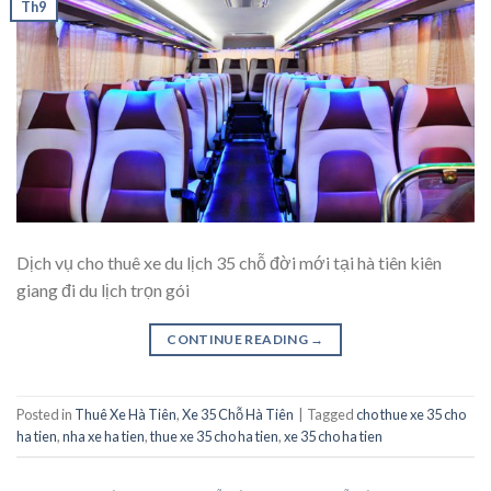
Th9
Dịch vụ cho thuê xe du lịch 35 chỗ đời mới tại hà tiên kiên
giang đi du lịch trọn gói
CONTINUE READING
→
Posted in
Thuê Xe Hà Tiên
,
Xe 35 Chỗ Hà Tiên
|
Tagged
cho thue xe 35 cho
ha tien
,
nha xe ha tien
,
thue xe 35 cho ha tien
,
xe 35 cho ha tien