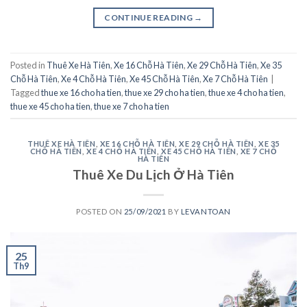
CONTINUE READING
→
Posted in
Thuê Xe Hà Tiên
,
Xe 16 Chỗ Hà Tiên
,
Xe 29 Chỗ Hà Tiên
,
Xe 35
Chỗ Hà Tiên
,
Xe 4 Chỗ Hà Tiên
,
Xe 45 Chỗ Hà Tiên
,
Xe 7 Chỗ Hà Tiên
|
Tagged
thue xe 16 cho ha tien
,
thue xe 29 cho ha tien
,
thue xe 4 cho ha tien
,
thue xe 45 cho ha tien
,
thue xe 7 cho ha tien
THUÊ XE HÀ TIÊN
,
XE 16 CHỖ HÀ TIÊN
,
XE 29 CHỖ HÀ TIÊN
,
XE 35
CHỖ HÀ TIÊN
,
XE 4 CHỖ HÀ TIÊN
,
XE 45 CHỖ HÀ TIÊN
,
XE 7 CHỖ
HÀ TIÊN
Thuê Xe Du Lịch Ở Hà Tiên
POSTED ON
25/09/2021
BY
LEVANTOAN
25
Th9