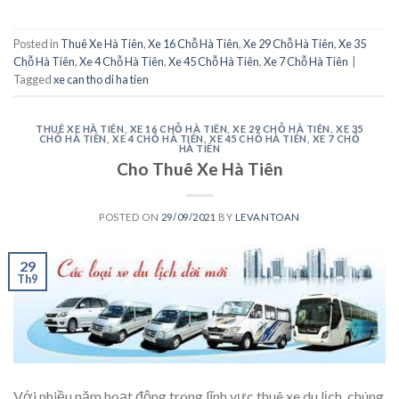
Posted in
Thuê Xe Hà Tiên
,
Xe 16 Chỗ Hà Tiên
,
Xe 29 Chỗ Hà Tiên
,
Xe 35
Chỗ Hà Tiên
,
Xe 4 Chỗ Hà Tiên
,
Xe 45 Chỗ Hà Tiên
,
Xe 7 Chỗ Hà Tiên
|
Tagged
xe can tho di ha tien
THUÊ XE HÀ TIÊN
,
XE 16 CHỖ HÀ TIÊN
,
XE 29 CHỖ HÀ TIÊN
,
XE 35
CHỖ HÀ TIÊN
,
XE 4 CHỖ HÀ TIÊN
,
XE 45 CHỖ HÀ TIÊN
,
XE 7 CHỖ
HÀ TIÊN
Cho Thuê Xe Hà Tiên
POSTED ON
29/09/2021
BY
LEVANTOAN
29
Th9
Với nhiều năm hoạt động trong lĩnh vực thuê xe du lịch, chúng