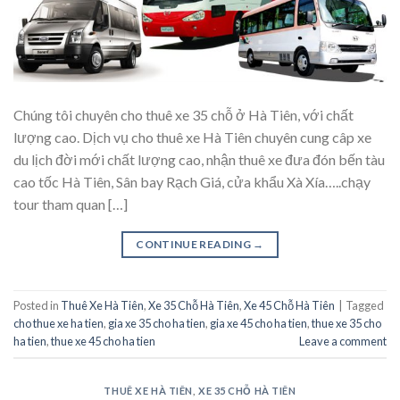
Chúng tôi chuyên cho thuê xe 35 chỗ ở Hà Tiên, với chất
lượng cao. Dịch vụ cho thuê xe Hà Tiên chuyên cung câp xe
du lịch đời mới chất lượng cao, nhận thuê xe đưa đón bến tàu
cao tốc Hà Tiên, Sân bay Rạch Giá, cửa khẩu Xà Xía…..chạy
tour tham quan […]
CONTINUE READING
→
Posted in
Thuê Xe Hà Tiên
,
Xe 35 Chỗ Hà Tiên
,
Xe 45 Chỗ Hà Tiên
|
Tagged
cho thue xe ha tien
,
gia xe 35 cho ha tien
,
gia xe 45 cho ha tien
,
thue xe 35 cho
ha tien
,
thue xe 45 cho ha tien
Leave a comment
THUÊ XE HÀ TIÊN
,
XE 35 CHỖ HÀ TIÊN