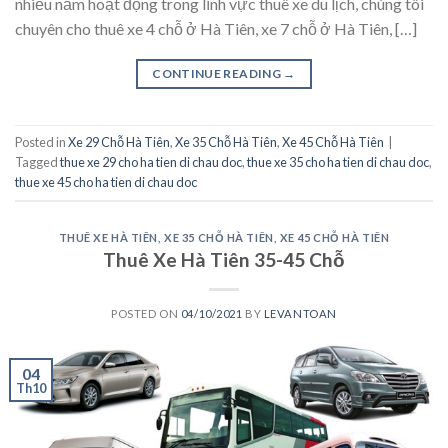
nhiều năm hoạt động trong lĩnh vực thuê xe du lịch, chúng tôi
chuyên cho thuê xe 4 chỗ ở Hà Tiên, xe 7 chỗ ở Hà Tiên, […]
CONTINUE READING
→
Posted in
Xe 29 Chỗ Hà Tiên
,
Xe 35 Chỗ Hà Tiên
,
Xe 45 Chỗ Hà Tiên
|
Tagged
thue xe 29 cho ha tien di chau doc
,
thue xe 35 cho ha tien di chau doc
,
thue xe 45 cho ha tien di chau doc
THUÊ XE HÀ TIÊN
,
XE 35 CHỖ HÀ TIÊN
,
XE 45 CHỖ HÀ TIÊN
Thuê Xe Hà Tiên 35-45 Chỗ
POSTED ON
04/10/2021
BY
LEVANTOAN
04
Th10