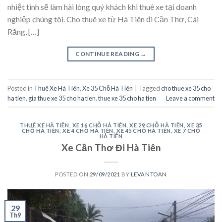
nhiệt tình sẽ làm hài lòng quý khách khi thuê xe tại doanh
nghiệp chúng tôi. Cho thuê xe từ Hà Tiên đi Cần Thơ, Cái
Răng, […]
CONTINUE READING
→
Posted in
Thuê Xe Hà Tiên
,
Xe 35 Chỗ Hà Tiên
|
Tagged
cho thue xe 35 cho
ha tien
,
gia thue xe 35 cho ha tien
,
thue xe 35 cho ha tien
Leave a comment
THUÊ XE HÀ TIÊN
,
XE 16 CHỖ HÀ TIÊN
,
XE 29 CHỖ HÀ TIÊN
,
XE 35
CHỖ HÀ TIÊN
,
XE 4 CHỖ HÀ TIÊN
,
XE 45 CHỖ HÀ TIÊN
,
XE 7 CHỖ
HÀ TIÊN
Xe Cần Thơ Đi Hà Tiên
POSTED ON
29/09/2021
BY
LEVANTOAN
29
Th9