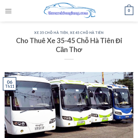
Skip
0
to
content
XE 35 CHỖ HÀ TIÊN
,
XE 45 CHỖ HÀ TIÊN
Cho Thuê Xe 35-45 Chỗ Hà Tiên Đi
Cần Thơ
06
Th11