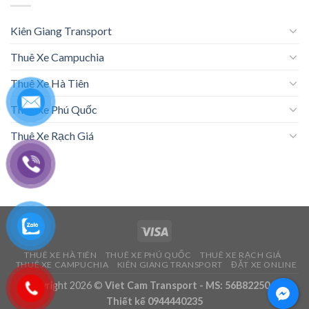
Kiên Giang Transport
Thuê Xe Campuchia
Thuê Xe Hà Tiên
Thuê Xe Phú Quốc
Thuê Xe Rạch Giá
THUÊ XE HÀ TIÊN
THUÊ XE PHÚ QUỐC
THUÊ XE RẠCH GIÁ
THUÊ XE CAMPUCHIA
KIÊN GIANG TRANSPORT
ĐẶT XE ONLINE
Copyright 2026 ©
Viet Cam Transport - MS: 56B8225062 -
Thiết kế 0944440235