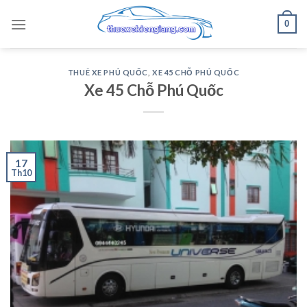
Skip
0
to
content
THUÊ XE PHÚ QUỐC
,
XE 45 CHỖ PHÚ QUỐC
Xe 45 Chỗ Phú Quốc
17
Th10