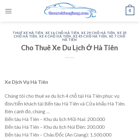
Skip
0
to
content
THUÊ XE HÀ TIÊN
,
XE 16 CHỖ HÀ TIÊN
,
XE 29 CHỖ HÀ TIÊN
,
XE 35
CHỖ HÀ TIÊN
,
XE 4 CHỖ HÀ TIÊN
,
XE 45 CHỖ HÀ TIÊN
,
XE 7 CHỖ
HÀ TIÊN
Cho Thuê Xe Du Lịch Ở Hà Tiên
Xe Dịch Vụ Hà Tiên
Chúng tôi cho thuê xe du lịch 4 chỗ tại Hà Tiên phục vụ
đón/tiễn khách tại Bến tàu Hà Tiên và Cửa khẩu Hà Tiên.
Bên cạnh đó, chúng …
Bến tàu Hà Tiên – Khu du lịch Mũi Nai: 200.000
Bến tàu Hà Tiên – Khu du lịch Núi Đèn: 200.000
Bến tàu Hà Tiên – Châu Đốc (An Giang): 1.500.000