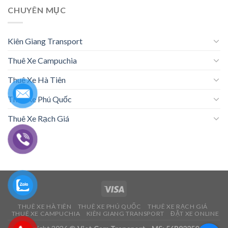
CHUYÊN MỤC
Kiên Giang Transport
Thuê Xe Campuchia
Thuê Xe Hà Tiên
Thuê Xe Phú Quốc
Thuê Xe Rạch Giá
THUÊ XE HÀ TIÊN
THUÊ XE PHÚ QUỐC
THUÊ XE RẠCH GIÁ
THUÊ XE CAMPUCHIA
KIÊN GIANG TRANSPORT
ĐẶT XE ONLINE