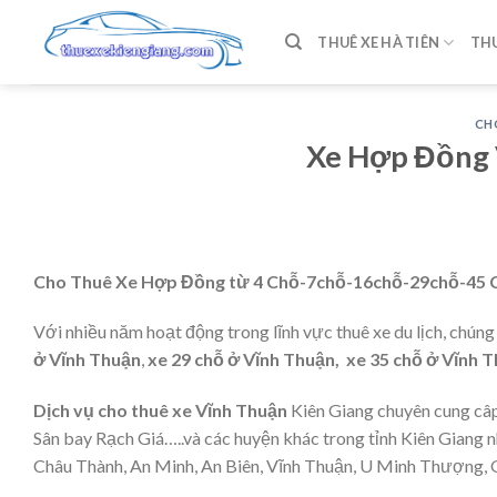
Skip
to
THUÊ XE HÀ TIÊN
THU
content
CH
Xe Hợp Đồng 
Cho Thuê Xe Hợp Đồng từ 4 Chỗ-7chỗ-16chỗ-29chỗ-45 Ch
Với nhiều năm hoạt động trong lĩnh vực thuê xe du lịch, chúng
ở
Vĩnh Thuận
,
xe 29 chỗ ở
Vĩnh
Thuận,
xe 35 chỗ ở
Vĩnh T
Dịch vụ cho thuê xe
Vĩnh Thuận
Kiên Giang chuyên cung câp
Sân bay Rạch Giá…..và các huyện khác trong tỉnh Kiên Giang 
Châu Thành, An Minh, An Biên, Vĩnh Thuận, U Minh Thượng, 