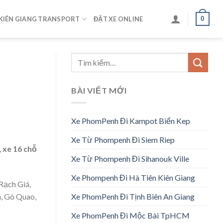
0
KIÊN GIANG TRANSPORT
ĐẶT XE ONLINE
BÀI VIẾT MỚI
Xe PhomPenh Đi Kampot Biển Kep
Xe Từ Phompenh Đi Siem Riep
,
xe 16 chỗ
Xe Từ Phompenh Đi Sihanouk Ville
Xe Phompenh Đi Hà Tiên Kiên Giang
Rạch Giá,
Xe PhomPenh Đi Tịnh Biên An Giang
h, Gò Quao,
Xe PhomPenh Đi Mộc Bài TpHCM