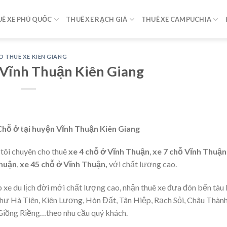
Ê XE PHÚ QUỐC
THUÊ XE RẠCH GIÁ
THUÊ XE CAMPUCHIA
O THUÊ XE KIÊN GIANG
Vĩnh Thuận Kiên Giang
ỗ ở tại huyện Vĩnh Thuận Kiên Giang
 tôi chuyên cho thuê
xe 4 chỗ ở
Vĩnh Thuận
,
xe 7 chỗ
Vĩnh Thuận
huận
,
xe 45 chỗ ở
Vĩnh Thuận
,
với chất lượng cao.
 xe du lịch đời mới chất lượng cao, nhận thuê xe đưa đón bến tàu 
như Hà Tiên, Kiên Lương, Hòn Đất, Tân Hiệp, Rạch Sỏi, Châu Thàn
Giồng Riềng…theo nhu cầu quý khách.