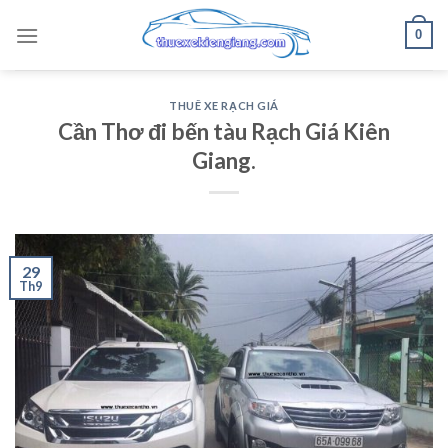
Skip
0
to
content
THUÊ XE RẠCH GIÁ
Cần Thơ đi bến tàu Rạch Giá Kiên
Giang.
29
Th9