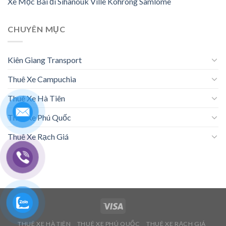
Xe Mộc Bài đi Sihanouk Ville Kohrong Samlome
CHUYÊN MỤC
Kiên Giang Transport
Thuê Xe Campuchia
Thuê Xe Hà Tiên
Thuê Xe Phú Quốc
Thuê Xe Rạch Giá
THUÊ XE HÀ TIÊN
THUÊ XE PHÚ QUỐC
THUÊ XE RẠCH GIÁ