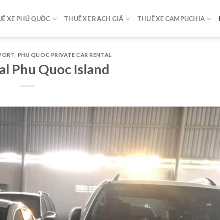
Ê XE PHÚ QUỐC
THUÊ XE RẠCH GIÁ
THUÊ XE CAMPUCHIA
SPORT
,
PHU QUOC PRIVATE CAR RENTAL
al Phu Quoc Island