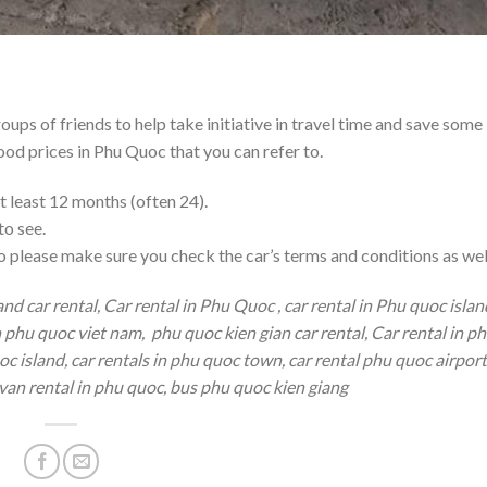
roups of friends to help take initiative in travel time and save some
od prices in Phu Quoc that you can refer to.
 at least 12 months (often 24).
to see.
o please make sure you check the car’s terms and conditions as wel
 car rental, Car rental in Phu Quoc , car rental in Phu quoc island 
n phu quoc viet nam, phu quoc kien gian car rental, Car rental in p
oc island, car rentals in phu quoc town, car rental phu quoc airport
 van rental in phu quoc, bus phu quoc kien giang