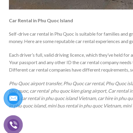
Car Rental in Phu Quoc Island
Self-drive car rental in Phu Quoc is suitable for families and g
money. Here are some reputable car rental experiences and go
Each driver’s full, valid driving licence, which they’ve held for
Your passport and any other ID the car rental company needs 
Different car rental companies have different requirements, s
Phu Quoc airport transfer, Phu Quoc car rental, Phu Quoc island
phu quoc, car rental phu quoc kien giang airport, Car rental i
nam , car rental in phu quoc island Vietnam, car hire in phu qu
in phu quoc island, mini bus rental in phu quoc Vietnam, mini