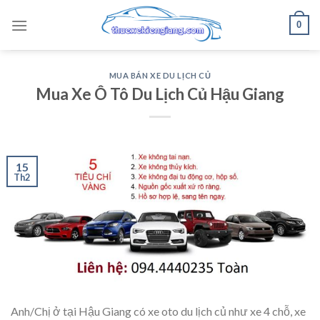
Skip
0
to
content
MUA BÁN XE DU LỊCH CỦ
Mua Xe Ô Tô Du Lịch Củ Hậu Giang
15
Th2
Anh/Chị ở tại Hậu Giang có xe oto du lịch củ như xe 4 chỗ, xe