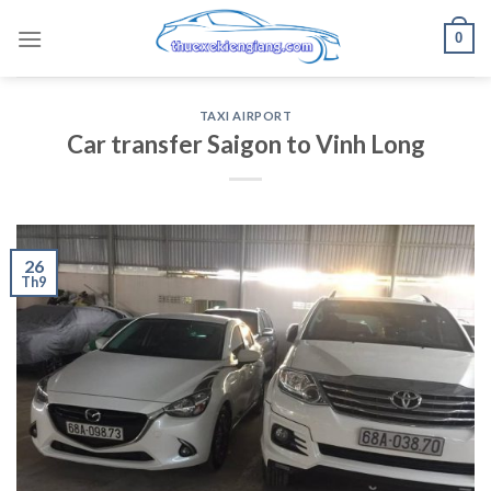
Skip
0
to
content
TAXI AIRPORT
Car transfer Saigon to Vinh Long
26
Th9