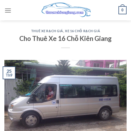
Skip
0
to
content
THUÊ XE RẠCH GIÁ
,
XE 16 CHỖ RẠCH GIÁ
Cho Thuê Xe 16 Chỗ Kiên Giang
25
Th9