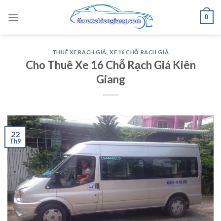
Skip
0
to
content
THUÊ XE RẠCH GIÁ
,
XE 16 CHỖ RẠCH GIÁ
Cho Thuê Xe 16 Chỗ Rạch Giá Kiên
Giang
22
Th9