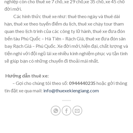
nghiệp còn cho thuê xe 7 chỗ, xe 29 chỗ,xe 35 chỗ, xe 45 chỗ
đời mới.
Các hình thức thuê xe như: thuê theo ngày và thuê dài
hạn, thuê xe theo tuyến điểm du lịch, thuê xe chạy tour tham
quan theo lịch trình của các công ty lữ hành, thuê xe đưa đón
bến tàu Phú Quốc – Hà Tiên – Rạch Giá, thuê xe đưa đón sân
bay Rạch Giá – Phú Quốc. Xe đời mới, hiện đại, chất lượng và
tiện nghi với đội ngũ lái xe nhiều kinh nghiệm phục vụ tận tình
sẽ giúp bạn có những chuyến đi thoải mái nhất.
Hướng dẫn thuê xe:
– Gọi cho chúng tôi theo số:
0944440235
hoặc gởi thông
tin đặt xe qua mail:
info@thuexekiengiang.com