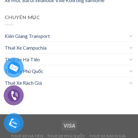
Xe Mộc Bài đi Sihanouk Ville Kohrong Samlome
CHUYÊN MỤC
Kiên Giang Transport
Thuê Xe Campuchia
Thuê Xe Hà Tiên
Thuê Xe Phú Quốc
Thuê Xe Rạch Giá
THUÊ XE HÀ TIÊN
THUÊ XE PHÚ QUỐC
THUÊ XE RẠCH GIÁ