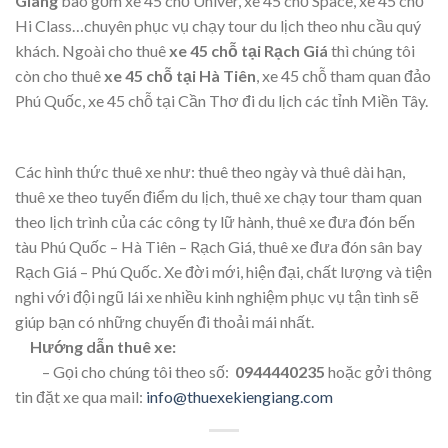
Giang
bao gồm xe 45 chỗ Univer, xe 45 chỗ Space, xe 45 chỗ
Hi Class…chuyên phục vụ chạy tour du lịch theo nhu cầu quý
khách. Ngoài cho thuê
xe 45 chỗ tại Rạch Giá
thì chúng tôi
còn cho thuê
xe 45 chỗ tại Hà Tiên
, xe 45 chỗ tham quan đảo
Phú Quốc, xe 45 chỗ tại Cần Thơ đi du lịch các tỉnh Miền Tây.
Các hình thức thuê xe như: thuê theo ngày và thuê dài hạn,
thuê xe theo tuyến điểm du lịch, thuê xe chạy tour tham quan
theo lịch trình của các công ty lữ hành, thuê xe đưa đón bến
tàu Phú Quốc – Hà Tiên – Rạch Giá, thuê xe đưa đón sân bay
Rạch Giá – Phú Quốc. Xe đời mới, hiện đại, chất lượng và tiện
nghi với đội ngũ lái xe nhiều kinh nghiệm phục vụ tận tình sẽ
giúp bạn có những chuyến đi thoải mái nhất.
Hướng dẫn thuê xe:
– Gọi cho chúng tôi theo số:
0944440235
hoặc gởi thông
tin đặt xe qua mail:
info@thuexekiengiang.com