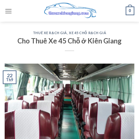
Skip
0
to
content
THUÊ XE RẠCH GIÁ
,
XE 45 CHỖ RẠCH GIÁ
Cho Thuê Xe 45 Chỗ ở Kiên Giang
22
Th9