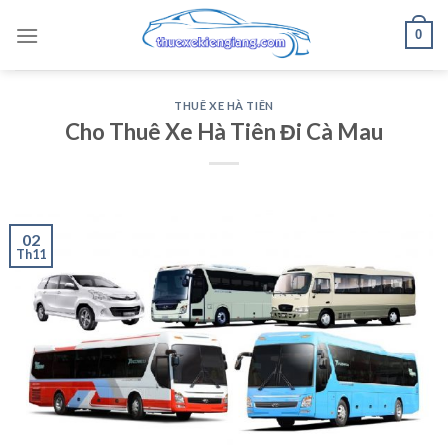
Skip
0
to
content
THUÊ XE HÀ TIÊN
Cho Thuê Xe Hà Tiên Đi Cà Mau
02
Th11