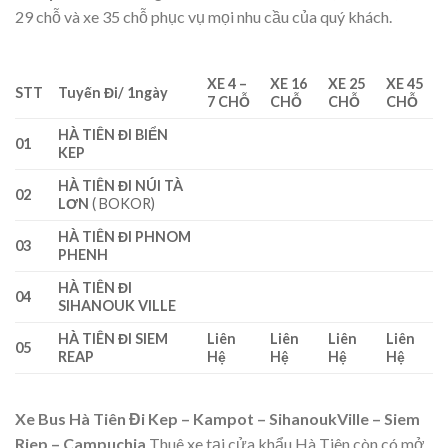
29 chỗ và xe 35 chỗ phục vụ mọi nhu cầu của quý khách.
XE 4 –
XE 16
XE 25
XE 45
STT
Tuyến Đi/ 1ngày
7 CHỖ
CHỖ
CHỖ
CHỖ
HÀ TIÊN ĐI BIỂN
01
KEP
HÀ TIÊN ĐI NÚI TÀ
02
LƠN
( BOKOR)
HÀ TIÊN ĐI PHNOM
03
PHENH
HÀ TIÊN ĐI
04
SIHANOUK VILLE
HÀ TIÊN ĐI SIEM
Liên
Liên
Liên
Liên
05
REAP
Hệ
Hệ
Hệ
Hệ
Xe Bus Hà Tiên Đi Kep – Kampot – SihanoukVille – Siem
Riep – Campuchia
Thuê xe tại cửa khẩu Hà Tiên còn có mở