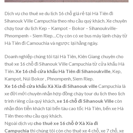
Dịch vụ cho thuê xe du lịch 16 chỗ giá rẻ tại Hà Tiên đi
Sihanouk Ville Campuchia theo nhu cầu quý khách. Xe chuyên
chạy tour du lịch Kep – Kampot – Bokor – Sihanoukville-
Phnompenh – Siem Riep…Cty còn có xe bus máy lạnh chạy từ
Hà Tiên đi Camouchia và ngược lại hằng ngày.
Doanh nghiệp chúng tôi tại Hà Tiên, Kiên Giang chuyên cho
thuê xe 16 chỗ đi Sihanouk Ville Campuchia từ cửa khẩu Hà
Tiên.
Xe 16 chỗ cửa khẩu Hà Tiên đi Sihanoukville
, Kep,
Kampot, Núi Bokor , Phnompenh, Siem Riep.
Xe 16 chỗ cửa khẩu Xà Xía đi Sihanouk ville
Campuchia là
xe đời mới chuyên nhận hợp đồng chạy tour du lịch theo lịch
trình riêng của quý khách,
xe 16 chỗ đi Sihanouk Ville
còn
nhận đón tiễn khách tại bến tàu cao tốc Hà Tiên, bến xe Hà
Tiên theo nhu cầu quý khách.
Ngoài dịch vụ
cho thuê xe 16 chỗ ở Xà Xía đi
Campuchia
thì chúng tôi còn cho thuê xe 4 chỗ, xe 7 chỗ, xe