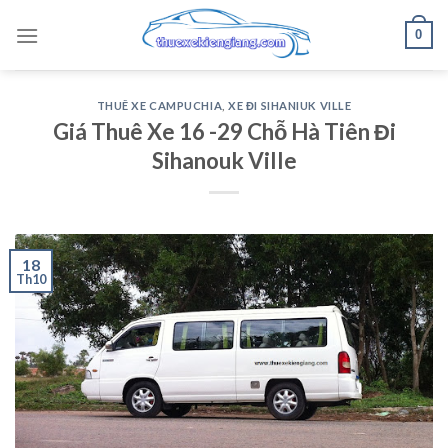
Skip
0
to
content
THUÊ XE CAMPUCHIA
,
XE ĐI SIHANIUK VILLE
Giá Thuê Xe 16 -29 Chỗ Hà Tiên Đi
Sihanouk Ville
18
Th10