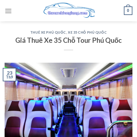
Skip
0
to
content
THUÊ XE PHÚ QUỐC
,
XE 35 CHỖ PHÚ QUỐC
Giá Thuê Xe 35 Chỗ Tour Phú Quốc
23
Th9