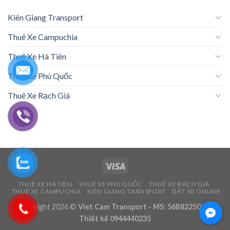
Kiên Giang Transport
Thuê Xe Campuchia
Thuê Xe Hà Tiên
Thuê Xe Phú Quốc
Thuê Xe Rạch Giá
THUÊ XE HÀ TIÊN
THUÊ XE PHÚ QUỐC
THUÊ XE RẠCH GIÁ
THUÊ XE CAMPUCHIA
KIÊN GIANG TRANSPORT
ĐẶT XE ONLINE
Copyright 2026 ©
Viet Cam Transport - MS: 56B8225062 -
Thiết kế 0944440235