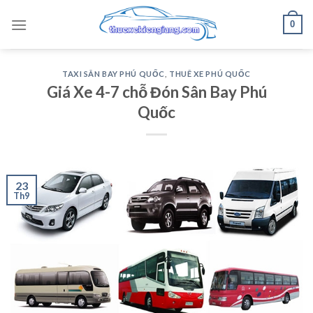
Skip
0
to
content
TAXI SÂN BAY PHÚ QUỐC
,
THUÊ XE PHÚ QUỐC
Giá Xe 4-7 chỗ Đón Sân Bay Phú
Quốc
23
Th9