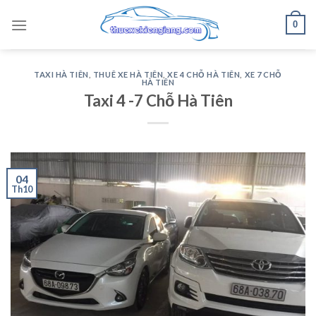
Skip
0
to
content
TAXI HÀ TIÊN
,
THUÊ XE HÀ TIÊN
,
XE 4 CHỖ HÀ TIÊN
,
XE 7 CHỖ
HÀ TIÊN
Taxi 4 -7 Chỗ Hà Tiên
04
Th10