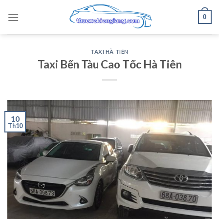
Skip
0
to
content
TAXI HÀ TIÊN
Taxi Bến Tàu Cao Tốc Hà Tiên
10
Th10