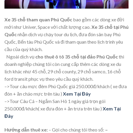
Xe 35 chỗ tham quan Phú Quốc
bao gồm các dòng xe đời
mới như Univer, Space với chất lượng cao.
Xe 35 chỗ tại Phú
Quốc
nhận dịch vụ chạy tour du lịch, đưa đón sân bay Phú
Quốc, Bến tàu Phú Quốc và đi tham quan theo lịch trình yêu
cầu của quý khách.
Ngoài dịch vụ
cho thuê ô tô 35 chỗ tại đảo Phú Quốc
thì
doanh nghiệp chúng tôi còn cung cấp thêm các dòng xe du
lịch khác như 45 chỗ, 29 chỗ county, 29 chỗ samco, 16 chỗ
ford transit phục vụ theo yêu cầu quý khách.
–>Tour câu mực đêm Phú Quốc giá 250.000đ/khách ( xe đưa
đón + ăn cháo mực trên tàu )
Xem Tại Đây
–>Tour Câu Cá – Ngắm San Hô 1 ngày giá trọn gói
250.000đ/khách( xe đưa đón + ăn trưa trên tàu )
Xem Tại
Đây
Hướng dẫn thuê xe:
– Gọi cho chúng tôi theo số:
–