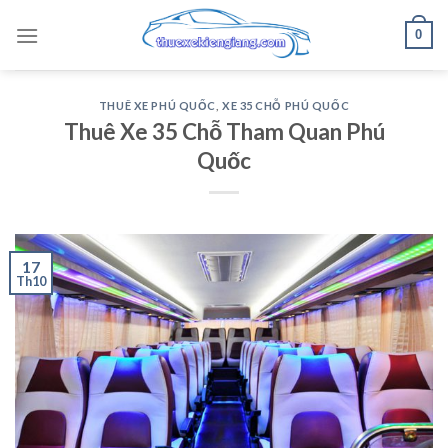
Skip
0
to
content
THUÊ XE PHÚ QUỐC
,
XE 35 CHỖ PHÚ QUỐC
Thuê Xe 35 Chỗ Tham Quan Phú
Quốc
17
Th10