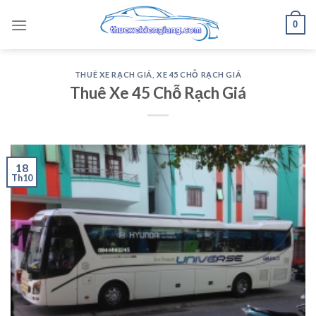
Skip
0
to
content
THUÊ XE RẠCH GIÁ
,
XE 45 CHỖ RẠCH GIÁ
Thuê Xe 45 Chỗ Rạch Giá
18
Th10