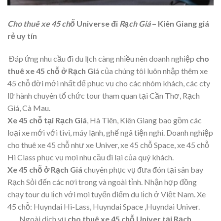
Cho thuê xe 45 chỗ
Universe đi
Rạch Giá
– Kiên Giang giá
rẻ uy tín
Đáp ứng nhu cầu đi du lịch càng nhiều nên doanh nghiệp
cho
thuê xe 45 chỗ ở Rạch Gi
á của chúng tôi luôn nhập thêm xe
45 chỗ đời mới nhất để phục vụ cho các nhóm khách, các cty
lữ hành chuyên tổ chức tour tham quan tại Cần Thơ, Rạch
Giá, Cà Mau.
Xe 45 chỗ tại Rạch Giá
, Hà Tiên, Kiên Giang bao gồm các
loại xe mới với tivi, máy lạnh, ghế ngã tiện nghi. Doanh nghiệp
cho thuê xe 45 chỗ như xe Univer, xe 45 chỗ Space, xe 45 chỗ
Hi Class phục vụ mọi nhu cầu đi lại của quý khách.
Xe 45 chỗ ở Rạch Giá
chuyên phục vụ đưa đón tại sân bay
Rạch Sỏi đến các nơi trong và ngoài tỉnh. Nhận hợp đồng
chạy tour du lịch với mọi tuyến điểm du lịch ở Việt Nam. Xe
45 chỗ: Huyndai Hi-Lass, Huyndai Space ,Huyndai Univer.
Ngoài dịch vụ
cho thuê xe 45 chỗ Univer tại Rạch