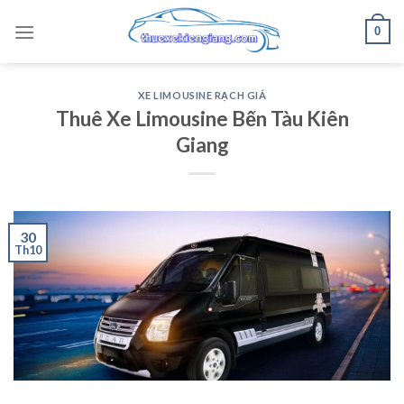
Skip
0
to
content
XE LIMOUSINE RẠCH GIÁ
Thuê Xe Limousine Bến Tàu Kiên
Giang
30
Th10