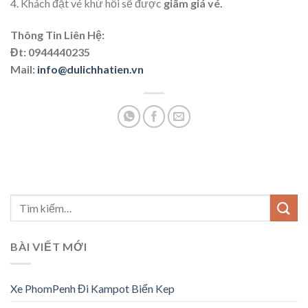
4. Khách đặt vé khứ hồi sẽ được
giãm giá vé.
Thông Tin Liên Hệ:
Đt: 0944440235
Mail:
info@dulichhatien.vn
BÀI VIẾT MỚI
Xe PhomPenh Đi Kampot Biển Kep