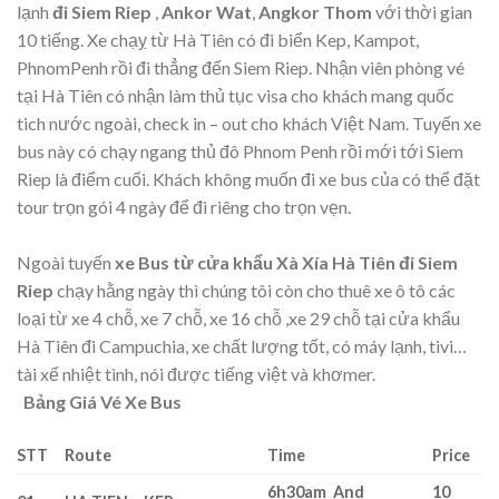
lạnh
đi Siem Riep
,
Ankor Wat
,
Angkor Thom
với thời gian
10 tiếng. Xe chạỵ từ Hà Tiên có đi biển Kep, Kampot,
PhnomPenh rồi đi thẳng đến Siem Riep. Nhận viên phòng vé
tại Hà Tiên có nhận làm thủ tục visa cho khách mang quốc
tich nước ngoài, check in – out cho khách Việt Nam. Tuyến xe
bus này có chạy ngang thủ đô Phnom Penh rồi mới tới Siem
Riep là điểm cuối. Khách không muốn đi xe bus của có thể đặt
tour trọn gói 4 ngày để đi riêng cho trọn vẹn.
Ngoài tuyến
xe Bus từ cửa khẩu Xà Xía Hà Tiên đi Siem
Riep
chạy hằng ngày thì chúng tôi còn cho thuê xe ô tô các
loại từ xe 4 chỗ, xe 7 chỗ, xe 16 chỗ ,xe 29 chỗ tại cửa khẩu
Hà Tiên đi Campuchia, xe chất lượng tốt, có máy lạnh, tivi…
tài xế nhiệt tình, nói được tiếng việt và khơmer.
Bảng Giá Vé Xe Bus
STT
Route
Time
Price
6h30am And
10