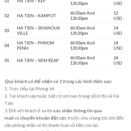
01
HA TIEN – KEP
12h30pm
USD
6h30am And
12
02
HA TIEN – KAMPOT
12h30pm
USD
HA TIEN – SIHANOUK
6h30am And
14
03
VILLE
12h30pm
USD
HA TIEN – PHNOM
6h30am And
14
04
PENH
12h30pm
USD
6h30am And
24
05
HA TIEN – SIEM REAP
12h30pm
USD
Quý khách có thể nhận vé 1 trong các hình thức sau
:
1. Trực tiếp tại Phòng Vé
2. Tại khách sạn hoặc bất cứ nơi nào trong nội ô thị xã Hà
Tiên
3. Đối với khách ở xa thì
xác nhận thông tin qua
mail
và
chuyển khoản đặt cọc
trước cho chung tôi, khi đến
văn phòng nhận vé thì thanh toán số tiền còn lại.